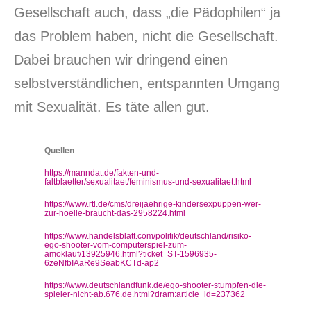
Gesellschaft auch, dass „die Pädophilen“ ja
das Problem haben, nicht die Gesellschaft.
Dabei brauchen wir dringend einen
selbstverständlichen, entspannten Umgang
mit Sexualität. Es täte allen gut.
Quellen
https://manndat.de/fakten-und-
faltblaetter/sexualitaet/feminismus-und-sexualitaet.html
https://www.rtl.de/cms/dreijaehrige-kindersexpuppen-wer-
zur-hoelle-braucht-das-2958224.html
https://www.handelsblatt.com/politik/deutschland/risiko-
ego-shooter-vom-computerspiel-zum-
amoklauf/13925946.html?ticket=ST-1596935-
6zeNfbIAaRe9SeabKCTd-ap2
https://www.deutschlandfunk.de/ego-shooter-stumpfen-die-
spieler-nicht-ab.676.de.html?dram:article_id=237362