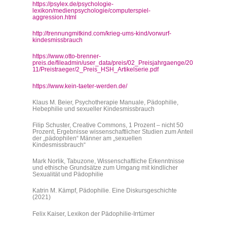
https://psylex.de/psychologie-
lexikon/medienpsychologie/computerspiel-
aggression.html
http://trennungmitkind.com/krieg-ums-kind/vorwurf-
kindesmissbrauch
https://www.otto-brenner-
preis.de/fileadmin/user_data/preis/02_Preisjahrgaenge/20
11/Preistraeger/2_Preis_HSH_Artikelserie.pdf
https://www.kein-taeter-werden.de/
Klaus M. Beier, Psychotherapie Manuale, Pädophilie,
Hebephilie und sexueller Kindesmissbrauch
Filip Schuster, Creative Commons, 1 Prozent – nicht 50
Prozent, Ergebnisse wissenschaftlicher Studien zum Anteil
der „pädophilen“ Männer am „sexuellen
Kindesmissbrauch“
Mark Norlik, Tabuzone, Wissenschaftliche Erkenntnisse
und ethische Grundsätze zum Umgang mit kindlicher
Sexualität und Pädophilie
Katrin M. Kämpf, Pädophilie. Eine Diskursgeschichte
(2021)
Felix Kaiser, Lexikon der Pädophilie-Irrtümer