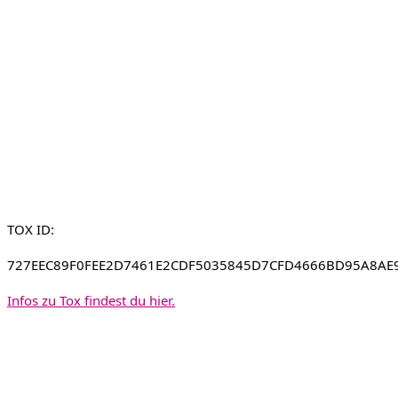
TOX ID:
727EEC89F0FEE2D7461E2CDF5035845D7CFD4666BD95A8AE
Infos zu Tox findest du hier.